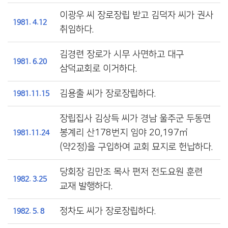
이광우 씨 장로장립 받고 김덕자 씨가 권사
1981. 4.12
취임하다.
김경련 장로가 시무 사면하고 대구
1981. 6.20
삼덕교회로 이거하다.
김용출 씨가 장로장립하다.
1981.11.15
장립집사 김상득 씨가 경남 울주군 두동면
봉계리 산178번지 임야 20,197㎡
1981.11.24
(약2정)을 구입하여 교회 묘지로 헌납하다.
당회장 김만조 목사 편저 전도요원 훈련
1982. 3.25
교재 발행하다.
정차도 씨가 장로장립하다.
1982. 5. 8