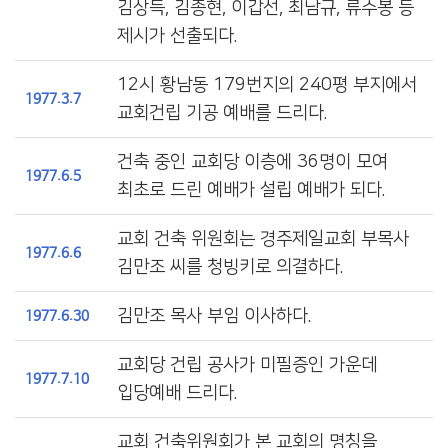
김상득, 김종현, 이갑선, 최남규, 류수봉 등
제시가 선출되다.
12시 황남동 179번지의 240평 부지에서
1977.3.7
교회건립 기공 예배를 드리다.
건축 중인 교회당 이층에 36명이 모여
1977.6.5
최초로 드린 예배가 설립 예배가 되다.
교회 건축 위원회는 경주제일교회 부목사
1977.6.6
김만조 씨를 청빙키로 의결하다.
김만조 목사 부임 이사하다.
1977.6.30
교회당 건립 공사가 미필증인 가운데
1977.7.10
입당예배 드리다.
교회 건축위원회가 본 교회의 명칭을