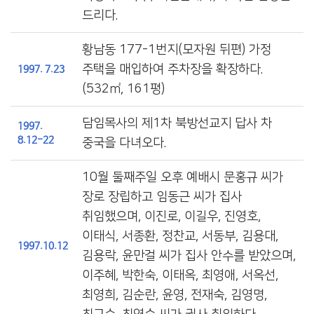
드리다.
황남동 177-1번지(모자원 뒤편) 가정
주택을 매입하여 주차장을 확장하다.
1997. 7.23
(532㎡, 161평)
담임목사의 제1차 북방선교지 답사 차
1997.
8.12-22
중국을 다녀오다.
10월 둘째주일 오후 예배시 문홍규 씨가
장로 장립하고 임동근 씨가 집사
취임했으며, 이진로, 이길우, 진영호,
이태식, 서종환, 정찬교, 서동부, 김용대,
1997.10.12
김용락, 윤만걸 씨가 집사 안수를 받았으며,
이주혜, 박한숙, 이태옥, 최영애, 서옥선,
최영희, 김순란, 윤영, 전재숙, 김영명,