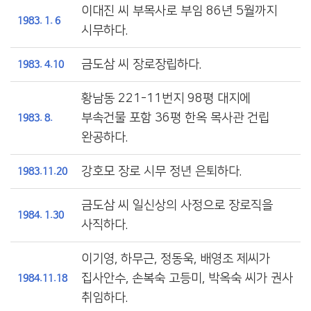
이대진 씨 부목사로 부임 86년 5월까지
1983. 1. 6
시무하다.
금도삼 씨 장로장립하다.
1983. 4.10
황남동 221-11번지 98평 대지에
부속건물 포함 36평 한옥 목사관 건립
1983. 8.
완공하다.
강호모 장로 시무 정년 은퇴하다.
1983.11.20
금도삼 씨 일신상의 사정으로 장로직을
1984. 1.30
사직하다.
이기영, 하무근, 정동욱, 배영조 제씨가
집사안수, 손복숙 고등미, 박옥숙 씨가 권사
1984.11.18
취임하다.