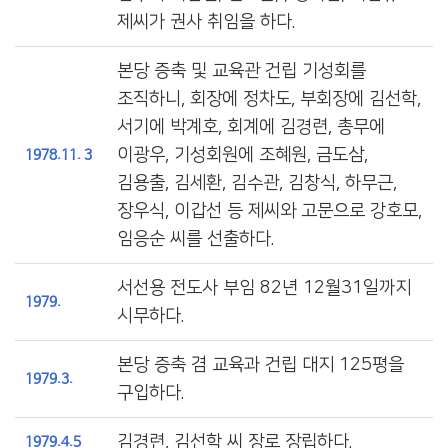
제씨가 권사 취임을 하다.
본당 증축 및 교육관 건립 기성회를
조직하니, 회장에 정차도, 부회장에 김선학,
서기에 박계호, 회계에 김경련, 총무에
이광우, 기성회원에 조혜원, 금도삼,
1978.11. 3
김용출, 김세환, 김수관, 김창식, 하무근,
장우식, 이갑선 등 제씨와 고문으로 강호모,
임응순 씨를 선출하다.
서선용 전도사 부임 82년 12월31일까지
1979.
시무하다.
본당 증축 겸 교육과 건립 대지 125평을
1979.3.
구입하다.
김경련, 김선학 씨 장로 장립하다.
1979.4.5