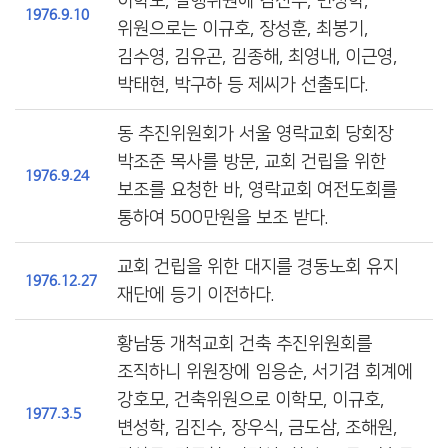
이학모, 실행위원에 김진수, 변성학,
1976.9.10
위원으로는 이규호, 장성훈, 최봉기,
김수영, 김유곤, 김종해, 최영내, 이근영,
박태현, 박구하 등 제씨가 선출되다.
동 추진위원회가 서울 영락교회 당회장
박조준 목사를 방문, 교회 건립을 위한
1976.9.24
보조를 요청한 바, 영락교회 여전도회를
통하여 500만원을 보조 받다.
교회 건립을 위한 대지를 경동노회 유지
1976.12.27
재단에 등기 이전하다.
황남동 개척교회 건축 추진위원회를
조직하니 위원장에 임응순, 서기겸 회계에
강호모, 건축위원으로 이학모, 이규호,
1977.3.5
변성학, 김진수, 장우식, 금도삼, 조해원,