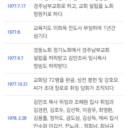
경주남부교회로 하고, 교회 설립을 노회
1977.7.17
청원키로 하다.
교육지도 이희옥 전도사 부임하여 1년간
1977.8.
섬기다.
경동노회 정기노회에서 경주남부교회
설립을 허락받고 김만조씨 임시목사
1977.9.7
청빙도 허락받다.
교회당 72평을 완공, 성전 봉헌 및 강호모
1977.10.21
씨가 초대 장로로 취임 당회가 조직되다.
김만조 목사 위임과 조혜원 집사 취임과
김경련, 김호두, 김선학, 이광우, 최명환,
김용출, 정차도, 금도삼, 김상득, 제씨 집사
1978. 2.28
안수와 이갑선, 전노금, , 정희남, 최남규