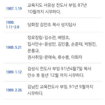
교육지도 서유성 전도사 부임. 87년
1987. 1.19
10월까지 시무하다.
1988.
당회장 김만조 목사 성지답사
1.11-2.8
장로장립-김수관, 배영조,
집사안수-윤성만, 김인출, 손훈태, 박원진,
1988. 5.21
문홍규,
권사취임-문애숙, 류수봉, 이화자
김성식 전도사 부임 91년4월7일 목사
1989. 1.12
안수 후 동년 12월 까지 시무하다.
김남진 교육전도사 부임. 91년 9월까지
1989. 2.26
시무하다.