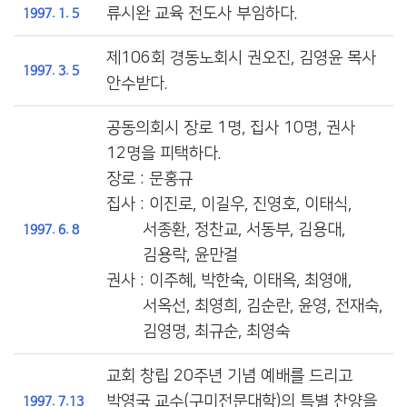
류시완 교육 전도사 부임하다.
1997. 1. 5
제106회 경동노회시 권오진, 김영윤 목사
1997. 3. 5
안수받다.
공동의회시 장로 1명, 집사 10명, 권사
12명을 피택하다.
장로 : 문홍규
집사 : 이진로, 이길우, 진영호, 이태식,
서종환, 정찬교, 서동부, 김용대,
1997. 6. 8
김용락, 윤만걸
권사 : 이주혜, 박한숙, 이태옥, 최영애,
서옥선, 최영희, 김순란, 윤영, 전재숙,
김영명, 최규순, 최영숙
교회 창립 20주년 기념 예배를 드리고
박영국 교수(구미전문대학)의 특별 찬양을
1997. 7.13