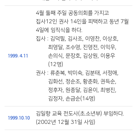
4월 둘째 주일 공동의회를 가지고
집사12인 권사 14인을 피택하고 동년 7월
4일에 임직식을 하다.
집사 : 김덕필, 김사조, 이영찬, 이상호,
최영달, 조수영, 진영전, 이익우,
손의식, 문장호, 김상원, 이용우
1999. 4.11
(12명)
권사 : 류춘복, 박미숙, 김분태, 서정애,
김화선, 정순조, 황춘화, 권득순,
정후자, 원종달, 김윤이, 최병진,
김정자, 손금순(14명)
김일향 교육 전도사(초.소년부) 부임하다.
1999.10.10
(2002년 12월 31일 사임)